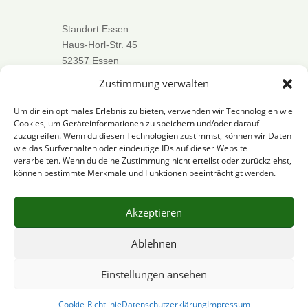
Standort Essen:
Haus-Horl-Str. 45
52357 Essen
Zustimmung verwalten

Um dir ein optimales Erlebnis zu bieten, verwenden wir Technologien wie
0163 44 65 909
Cookies, um Geräteinformationen zu speichern und/oder darauf
zuzugreifen. Wenn du diesen Technologien zustimmst, können wir Daten

wie das Surfverhalten oder eindeutige IDs auf dieser Website
verarbeiten. Wenn du deine Zustimmung nicht erteilst oder zurückziehst,
info@hausmeisterservice-toes.de
können bestimmte Merkmale und Funktionen beeinträchtigt werden.
Akzeptieren
Impressum
Ablehnen
Datenschutz
Einstellungen ansehen
© 2024 TÖS Hausmeister- und Gartenservice |
Cookie-Richtlinie
Datenschutzerklärung
Impressum